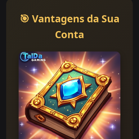
🎯 Vantagens da Sua
Conta