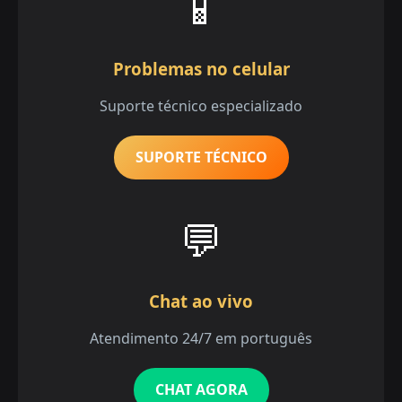
📱
Problemas no celular
Suporte técnico especializado
SUPORTE TÉCNICO
💬
Chat ao vivo
Atendimento 24/7 em português
CHAT AGORA