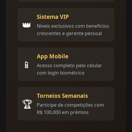
Sistema VIP
👑
Níveis exclusivos com benefícios
crescentes e gerente pessoal
App Mobile
📱
Acesso completo pelo celular
com login biométrico
Torneios Semanais
🏆
Participe de competições com
R$ 100.000 em prêmios