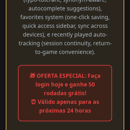
autocomplete suggestions),
favorites system (one-click saving,
quick access sidebar, sync across
devices), e recently played auto-
tracking (session continuity, return-
to-game convenience).
🎁 OFERTA ESPECIAL: Faça
login hoje e ganhe 50
rodadas grátis!
⏰ Válido apenas para as
próximas 24 horas