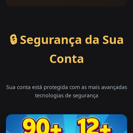
🔒 Segurança da Sua
Conta
Sua conta está protegida com as mais avançadas
tecnologias de segurança