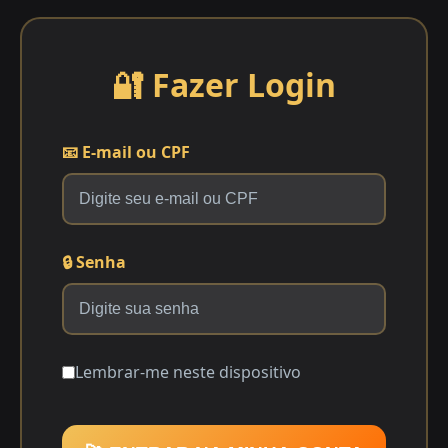
🔐 Fazer Login
📧 E-mail ou CPF
🔒 Senha
Lembrar-me neste dispositivo