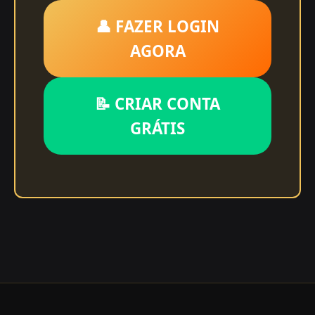
👤 FAZER LOGIN
AGORA
📝 CRIAR CONTA
GRÁTIS