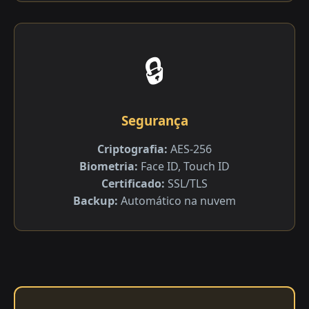
🔒
Segurança
Criptografia:
AES-256
Biometria:
Face ID, Touch ID
Certificado:
SSL/TLS
Backup:
Automático na nuvem