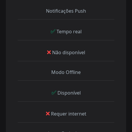
Notificações Push
✅
Tempo real
❌
Não disponível
Modo Offline
✅
Disponível
❌
Requer internet