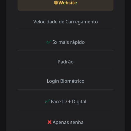
🌐 Website
Velocidade de Carregamento
✅
5x mais rápido
Padrão
Login Biométrico
✅
Face ID + Digital
❌
Apenas senha