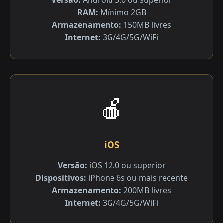
Versão:
Android 5.0 ou superior
RAM:
Mínimo 2GB
Armazenamento:
150MB livres
Internet:
3G/4G/5G/WiFi
🍎
iOS
Versão:
iOS 12.0 ou superior
Dispositivos:
iPhone 6s ou mais recente
Armazenamento:
200MB livres
Internet:
3G/4G/5G/WiFi