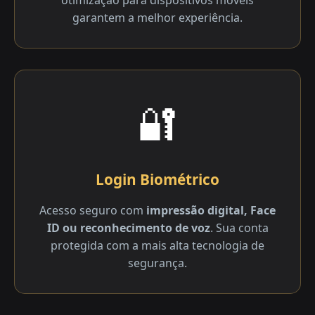
otimização para dispositivos móveis
garantem a melhor experiência.
🔐
Login Biométrico
Acesso seguro com
impressão digital, Face
ID ou reconhecimento de voz
. Sua conta
protegida com a mais alta tecnologia de
segurança.