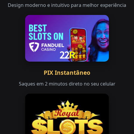
Design moderno e intuitivo para melhor experiência
PIX Instantâneo
Saques em 2 minutos direto no seu celular