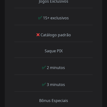
Jogos Exclusivos
✅
15+ exclusivos
❌
Catálogo padrão
Saque PIX
✅
2 minutos
✅
3 minutos
Bônus Especiais