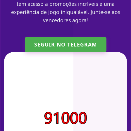
tem acesso a promoções incríveis e uma
experiência de jogo inigualável. Junte-se aos
vencedores agora!
SEGUIR NO TELEGRAM