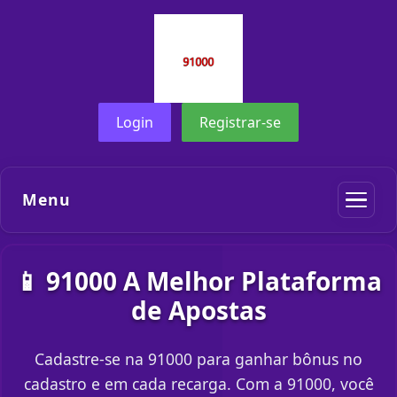
Login
Registrar-se
Menu
📱 91000 A Melhor Plataforma
de Apostas
Cadastre-se na 91000 para ganhar bônus no
cadastro e em cada recarga. Com a 91000, você