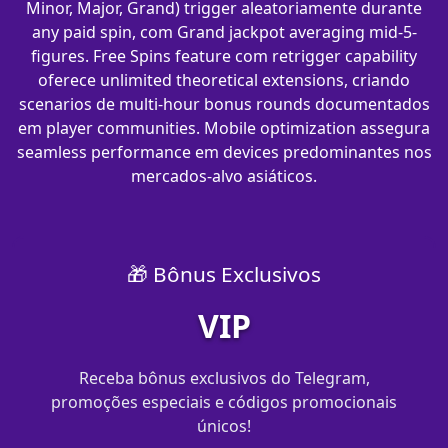
Minor, Major, Grand) trigger aleatoriamente durante
any paid spin, com Grand jackpot averaging mid-5-
figures. Free Spins feature com retrigger capability
oferece unlimited theoretical extensions, criando
scenarios de multi-hour bonus rounds documentados
em player communities. Mobile optimization assegura
seamless performance em devices predominantes nos
mercados-alvo asiáticos.
🎁 Bônus Exclusivos
VIP
Receba bônus exclusivos do Telegram,
promoções especiais e códigos promocionais
únicos!