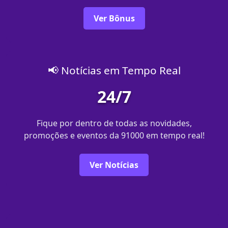
Ver Bônus
📢 Notícias em Tempo Real
24/7
Fique por dentro de todas as novidades,
promoções e eventos da 91000 em tempo real!
Ver Notícias