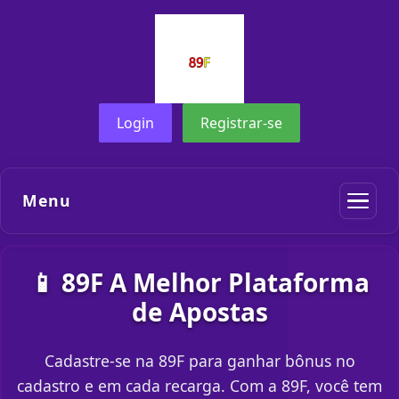
Login
Registrar-se
Menu
📱 89F A Melhor Plataforma
de Apostas
Cadastre-se na 89F para ganhar bônus no
cadastro e em cada recarga. Com a 89F, você tem