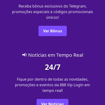
Receba bônus exclusivos do Telegram,
promoções especiais e códigos promocionais
únicos!
Ver Bônus
📢 Notícias em Tempo Real
24/7
Fique por dentro de todas as novidades,
promoções e eventos da 888 Vip Login em
tempo real!
Ver Notícias