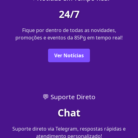
24/7
Fique por dentro de todas as novidades,
promoções e eventos da 85Pg em tempo real!
Ver Notícias
💬 Suporte Direto
Chat
Suporte direto via Telegram, respostas rápidas e
atendimento personalizado!