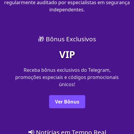
regularmente auditado por especialistas em segurança
independentes.
🎁 Bônus Exclusivos
VIP
Receba bônus exclusivos do Telegram,
promoções especiais e códigos promocionais
únicos!
Ver Bônus
📢 Notícias em Tempo Real