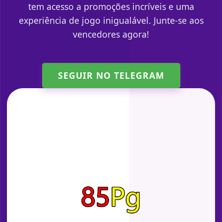
tem acesso a promoções incríveis e uma
experiência de jogo inigualável. Junte-se aos
vencedores agora!
SEGUIR NO TELEGRAM