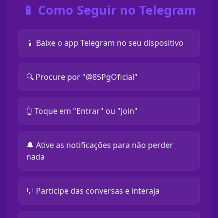
📱 Como Seguir no Telegram
📱 Baixe o app Telegram no seu dispositivo
🔍 Procure por "@85PgOficial"
👆 Toque em "Entrar" ou "Join"
🔔 Ative as notificações para não perder
nada
💬 Participe das conversas e interaja