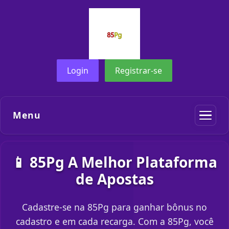
Login
Registrar-se
Menu
📱 85Pg A Melhor Plataforma
de Apostas
Cadastre-se na 85Pg para ganhar bônus no
cadastro e em cada recarga. Com a 85Pg, você