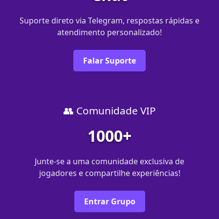
Suporte direto via Telegram, respostas rápidas e
atendimento personalizado!
Falar Suporte
👥 Comunidade VIP
1000+
Junte-se a uma comunidade exclusiva de
jogadores e compartilhe experiências!
Entrar Grupo