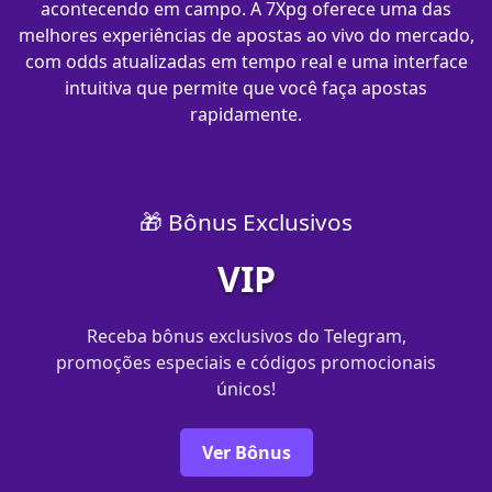
acontecendo em campo. A 7Xpg oferece uma das
melhores experiências de apostas ao vivo do mercado,
com odds atualizadas em tempo real e uma interface
intuitiva que permite que você faça apostas
rapidamente.
🎁 Bônus Exclusivos
VIP
Receba bônus exclusivos do Telegram,
promoções especiais e códigos promocionais
únicos!
Ver Bônus