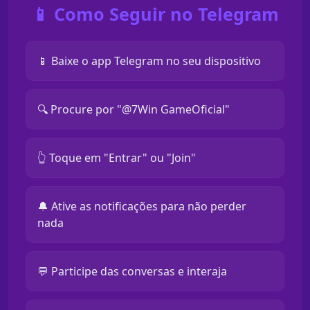
📱 Como Seguir no Telegram
📱 Baixe o app Telegram no seu dispositivo
🔍 Procure por "@7Win GameOficial"
👆 Toque em "Entrar" ou "Join"
🔔 Ative as notificações para não perder
nada
💬 Participe das conversas e interaja