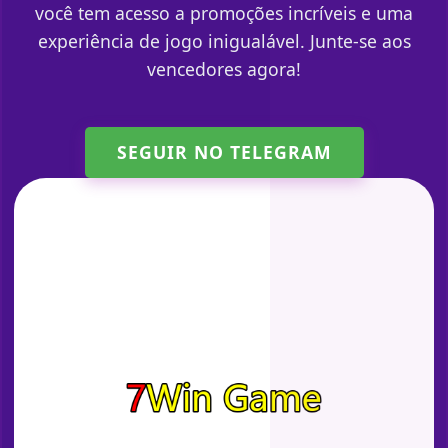
você tem acesso a promoções incríveis e uma
experiência de jogo inigualável. Junte-se aos
vencedores agora!
SEGUIR NO TELEGRAM