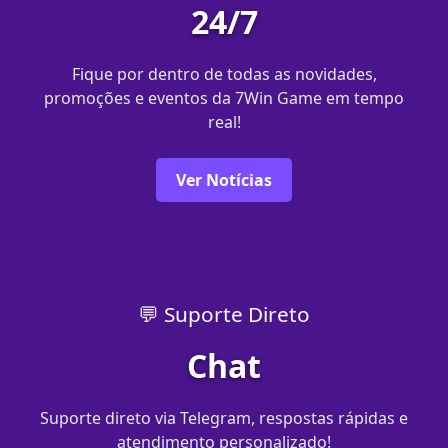
24/7
Fique por dentro de todas as novidades,
promoções e eventos da 7Win Game em tempo
real!
Ver Notícias
💬 Suporte Direto
Chat
Suporte direto via Telegram, respostas rápidas e
atendimento personalizado!