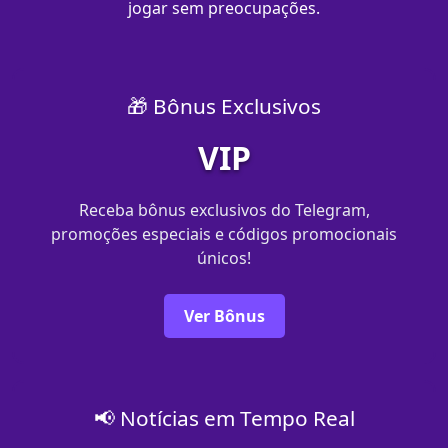
jogar sem preocupações.
🎁 Bônus Exclusivos
VIP
Receba bônus exclusivos do Telegram,
promoções especiais e códigos promocionais
únicos!
Ver Bônus
📢 Notícias em Tempo Real