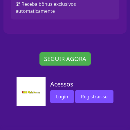
🎁 Receba bônus exclusivos
automaticamente
SEGUIR AGORA
Acessos
Login
Registrar-se