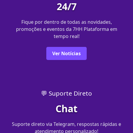
24/7
Fique por dentro de todas as novidades,
promoções e eventos da 7HH Plataforma em
tempo real!
Ver Notícias
💬 Suporte Direto
Chat
Suporte direto via Telegram, respostas rápidas e
atendimento personalizado!