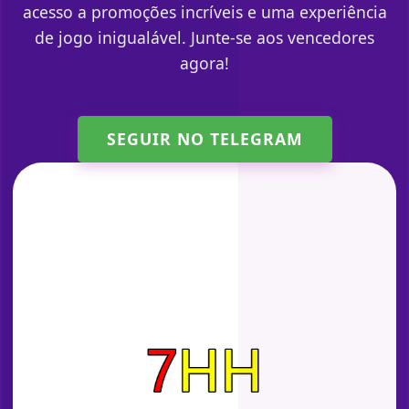
acesso a promoções incríveis e uma experiência
de jogo inigualável. Junte-se aos vencedores
agora!
SEGUIR NO TELEGRAM