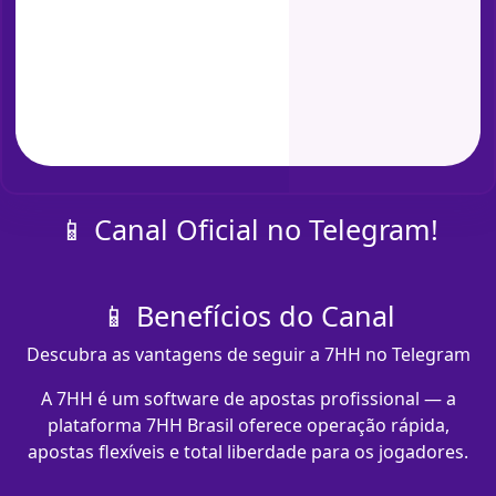
📱 Canal Oficial no Telegram!
📱 Benefícios do Canal
Descubra as vantagens de seguir a 7HH no Telegram
A 7HH é um software de apostas profissional — a
plataforma 7HH Brasil oferece operação rápida,
apostas flexíveis e total liberdade para os jogadores.