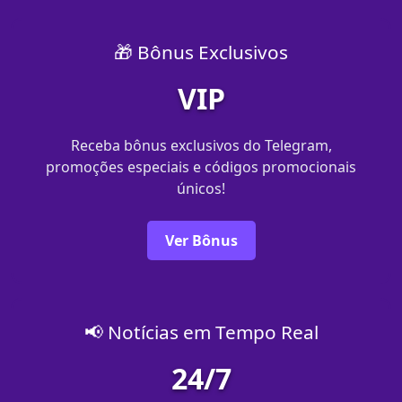
🎁 Bônus Exclusivos
VIP
Receba bônus exclusivos do Telegram,
promoções especiais e códigos promocionais
únicos!
Ver Bônus
📢 Notícias em Tempo Real
24/7