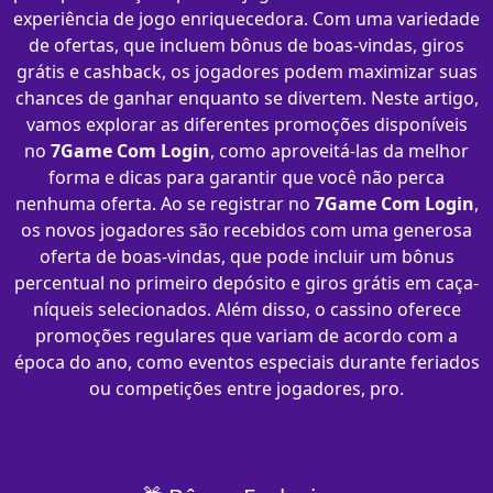
experiência de jogo enriquecedora. Com uma variedade
de ofertas, que incluem bônus de boas-vindas, giros
grátis e cashback, os jogadores podem maximizar suas
chances de ganhar enquanto se divertem. Neste artigo,
vamos explorar as diferentes promoções disponíveis
no
7Game Com Login
, como aproveitá-las da melhor
forma e dicas para garantir que você não perca
nenhuma oferta. Ao se registrar no
7Game Com Login
,
os novos jogadores são recebidos com uma generosa
oferta de boas-vindas, que pode incluir um bônus
percentual no primeiro depósito e giros grátis em caça-
níqueis selecionados. Além disso, o cassino oferece
promoções regulares que variam de acordo com a
época do ano, como eventos especiais durante feriados
ou competições entre jogadores, pro.