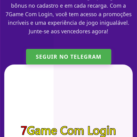
bônus no cadastro e em cada recarga. Com a
7Game Com Login, você tem acesso a promoções
incríveis e uma experiência de jogo inigualável.
Junte-se aos vencedores agora!
SEGUIR NO TELEGRAM