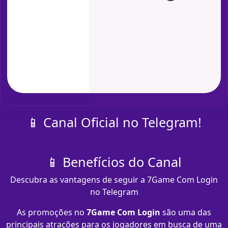
📱 Canal Oficial no Telegram!
📱 Benefícios do Canal
Descubra as vantagens de seguir a 7Game Com Login
no Telegram
As promoções no
7Game Com Login
são uma das
principais atrações para os jogadores em busca de uma