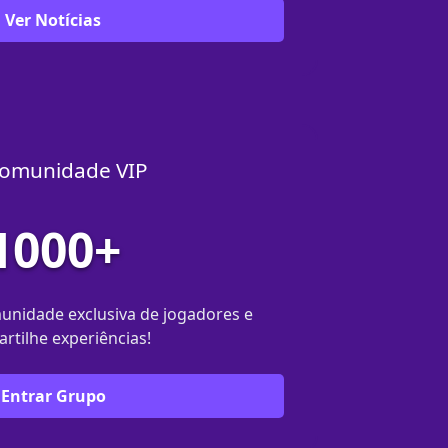
Ver Notícias
Comunidade VIP
1000+
unidade exclusiva de jogadores e
rtilhe experiências!
Entrar Grupo