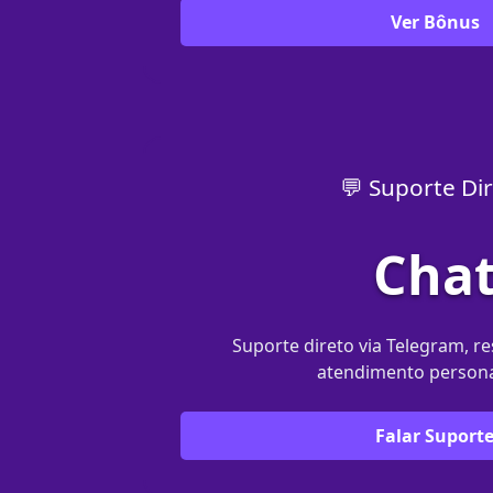
Ver Bônus
💬 Suporte Di
Cha
Suporte direto via Telegram, r
atendimento persona
Falar Suport