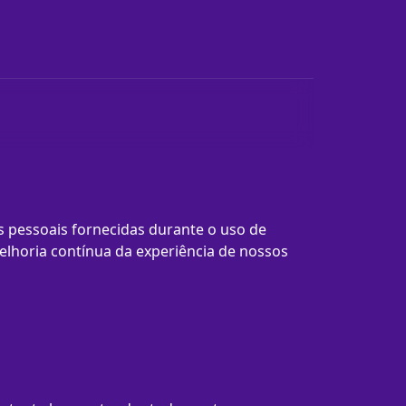
s pessoais fornecidas durante o uso de
elhoria contínua da experiência de nossos