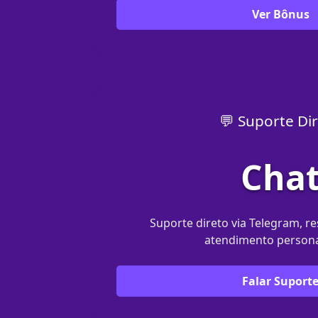
Ver Bônus
💬 Suporte Di
Cha
Suporte direto via Telegram, r
atendimento persona
Falar Suport