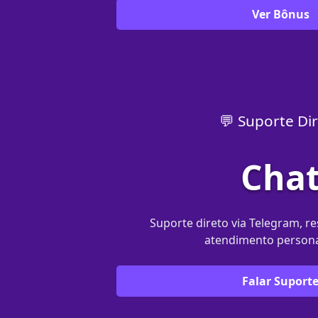
Ver Bônus
💬 Suporte Di
Cha
Suporte direto via Telegram, r
atendimento persona
Falar Suport