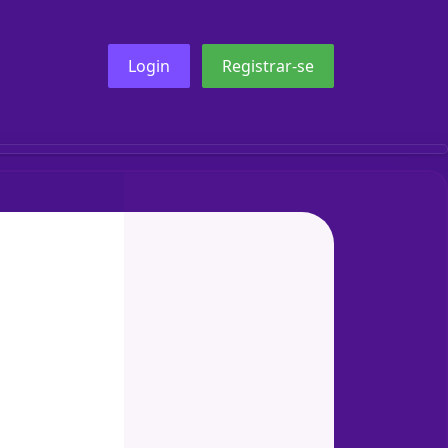
Login
Registrar-se