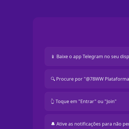
📱 Baixe o app Telegram no seu disp
🔍 Procure por "@78WW PlataformaO
👆 Toque em "Entrar" ou "Join"
🔔 Ative as notificações para não p