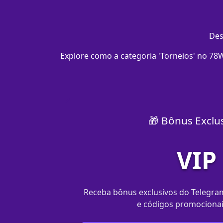
Des
Explore como a categoria 'Torneios' no 7
🎁 Bônus Exclu
VIP
Receba bônus exclusivos do Telegra
e códigos promocionai