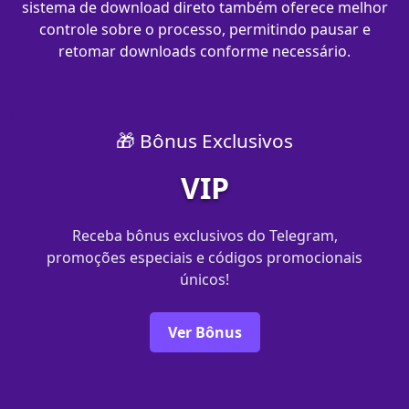
sistema de download direto também oferece melhor
controle sobre o processo, permitindo pausar e
retomar downloads conforme necessário.
🎁 Bônus Exclusivos
VIP
Receba bônus exclusivos do Telegram,
promoções especiais e códigos promocionais
únicos!
Ver Bônus