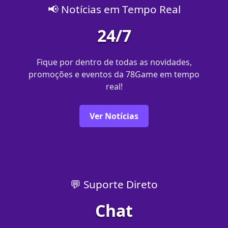
📢 Notícias em Tempo Real
24/7
Fique por dentro de todas as novidades,
promoções e eventos da 78Game em tempo
real!
Ver Notícias
💬 Suporte Direto
Chat