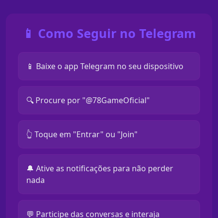
📱 Como Seguir no Telegram
📱 Baixe o app Telegram no seu dispositivo
🔍 Procure por "@78GameOficial"
👆 Toque em "Entrar" ou "Join"
🔔 Ative as notificações para não perder
nada
💬 Participe das conversas e interaja