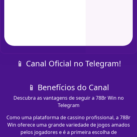
📱 Canal Oficial no Telegram!
📱 Benefícios do Canal
Descubra as vantagens de seguir a 78Br Win no
Telegram
Como uma plataforma de cassino profissional, a 78Br
Win oferece uma grande variedade de jogos amados
pelos jogadores e é a primeira escolha de