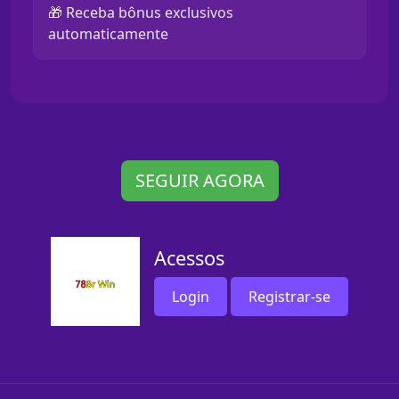
🎁 Receba bônus exclusivos
automaticamente
SEGUIR AGORA
Acessos
Login
Registrar-se