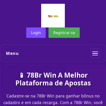
Login
Registrar-se
Menu
📱 78Br Win A Melhor
Plataforma de Apostas
Cadastre-se na 78Br Win para ganhar bônus no
cadastro e em cada recarga. Com a 78Br Win, você