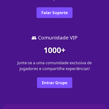
Falar Suporte
👥 Comunidade VIP
1000+
Junte-se a uma comunidade exclusiva de
jogadores e compartilhe experiências!
Entrar Grupo