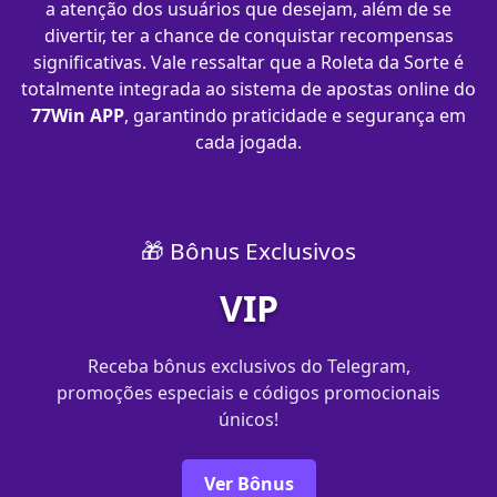
a atenção dos usuários que desejam, além de se
divertir, ter a chance de conquistar recompensas
significativas. Vale ressaltar que a Roleta da Sorte é
totalmente integrada ao sistema de apostas online do
77Win APP
, garantindo praticidade e segurança em
cada jogada.
🎁 Bônus Exclusivos
VIP
Receba bônus exclusivos do Telegram,
promoções especiais e códigos promocionais
únicos!
Ver Bônus