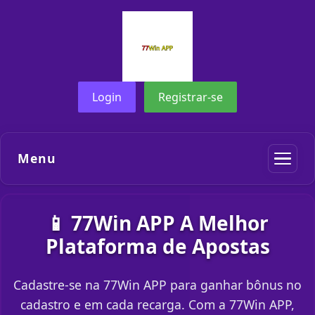
Login
Registrar-se
Menu
📱 77Win APP A Melhor
Plataforma de Apostas
Cadastre-se na 77Win APP para ganhar bônus no
cadastro e em cada recarga. Com a 77Win APP,