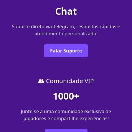
Chat
Suporte direto via Telegram, respostas rápidas e
atendimento personalizado!
Falar Suporte
👥 Comunidade VIP
1000+
Junte-se a uma comunidade exclusiva de
jogadores e compartilhe experiências!