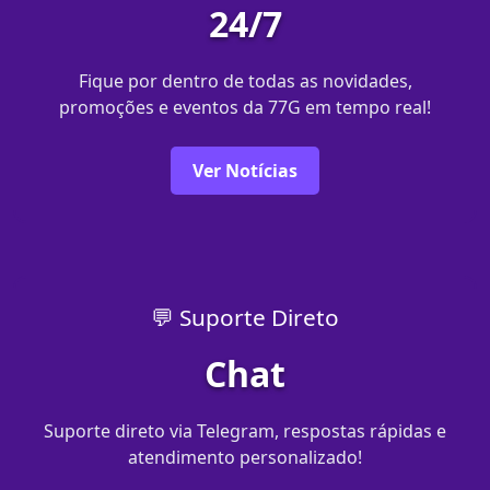
24/7
Fique por dentro de todas as novidades,
promoções e eventos da 77G em tempo real!
Ver Notícias
💬 Suporte Direto
Chat
Suporte direto via Telegram, respostas rápidas e
atendimento personalizado!