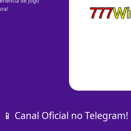
eriência de jogo
ora!
📱 Canal Oficial no Telegram!