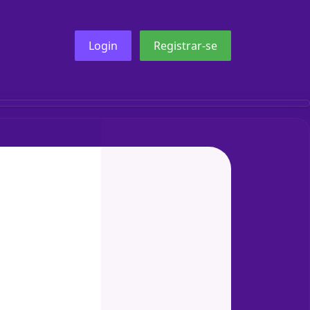
Login
Registrar-se