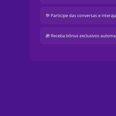
💬 Participe das conversas e interaj
🎁 Receba bônus exclusivos autom