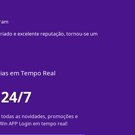
gram
riado e excelente reputação, tornou-se um
cias em Tempo Real
24/7
e todas as novidades, promoções e
Win APP Login em tempo real!