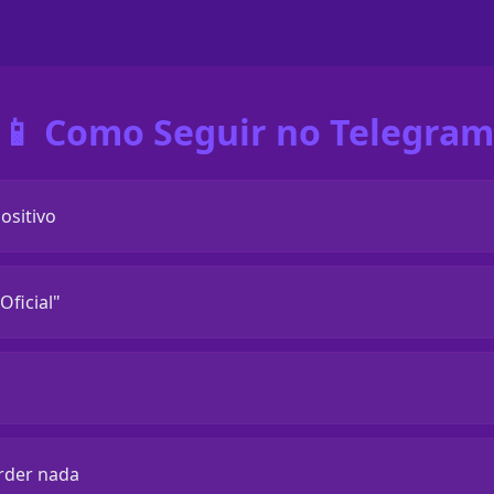
📱 Como Seguir no Telegram
ositivo
ficial"
erder nada