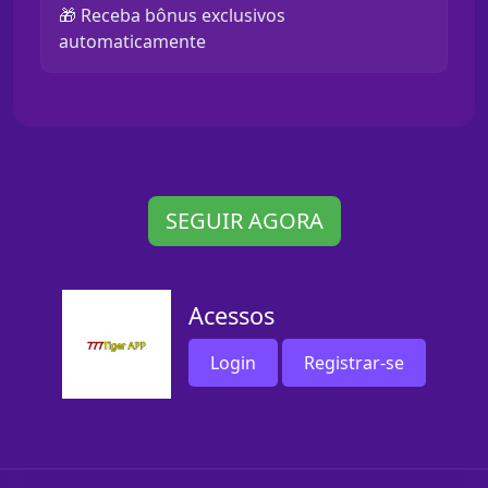
🎁 Receba bônus exclusivos
automaticamente
SEGUIR AGORA
Acessos
Login
Registrar-se