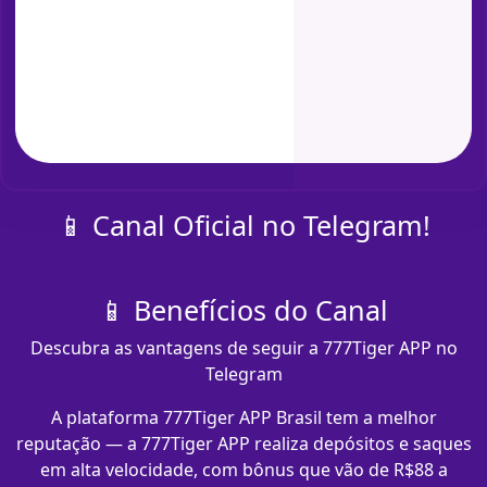
📱 Canal Oficial no Telegram!
📱 Benefícios do Canal
Descubra as vantagens de seguir a 777Tiger APP no
Telegram
A plataforma 777Tiger APP Brasil tem a melhor
reputação — a 777Tiger APP realiza depósitos e saques
em alta velocidade, com bônus que vão de R$88 a