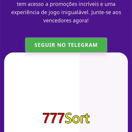
tem acesso a promoções incríveis e uma
experiência de jogo inigualável. Junte-se aos
vencedores agora!
SEGUIR NO TELEGRAM