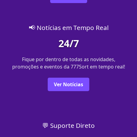
📢 Notícias em Tempo Real
24/7
Fique por dentro de todas as novidades,
promoções e eventos da 777Sort em tempo real!
Ver Notícias
💬 Suporte Direto