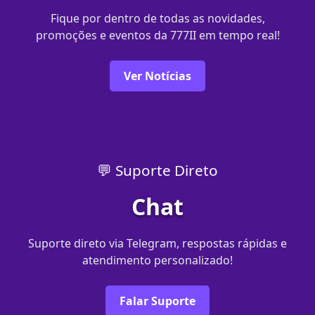
Fique por dentro de todas as novidades,
promoções e eventos da 777II em tempo real!
Ver Notícias
💬 Suporte Direto
Chat
Suporte direto via Telegram, respostas rápidas e
atendimento personalizado!
Falar Suporte