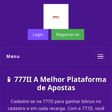
Login
Registrar-se
Menu
📱 777II A Melhor Plataforma
de Apostas
Cadastre-se na 777II para ganhar bônus no
cadastro e em cada recarga. Com a 777II, você