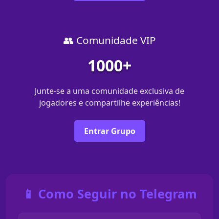
👥 Comunidade VIP
1000+
Junte-se a uma comunidade exclusiva de
jogadores e compartilhe experiências!
Entrar Grupo
📱 Como Seguir no Telegram