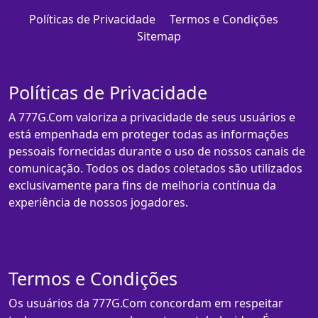
Políticas de Privacidade
Termos e Condições
Sitemap
Políticas de Privacidade
A 777G.Com valoriza a privacidade de seus usuários e
está empenhada em proteger todas as informações
pessoais fornecidas durante o uso de nossos canais de
comunicação. Todos os dados coletados são utilizados
exclusivamente para fins de melhoria contínua da
experiência de nossos jogadores.
Termos e Condições
Os usuários da 777G.Com concordam em respeitar