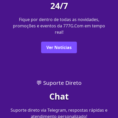
24/7
Fique por dentro de todas as novidades,
promoções e eventos da 777G.Com em tempo
real!
Ver Notícias
💬 Suporte Direto
Chat
Suporte direto via Telegram, respostas rápidas e
atendimento personalizado!