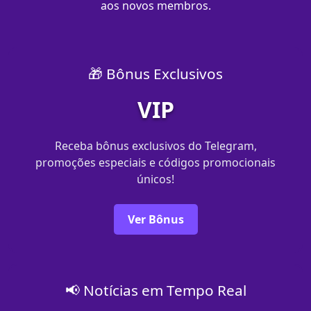
aos novos membros.
🎁 Bônus Exclusivos
VIP
Receba bônus exclusivos do Telegram,
promoções especiais e códigos promocionais
únicos!
Ver Bônus
📢 Notícias em Tempo Real