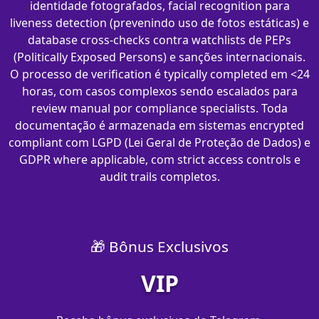
identidade fotografados, facial recognition para
liveness detection (prevenindo uso de fotos estáticas) e
database cross-checks contra watchlists de PEPs
(Politically Exposed Persons) e sanções internacionais.
O processo de verification é typically completed em <24
horas, com casos complexos sendo escalados para
review manual por compliance specialists. Toda
documentação é armazenada em sistemas encrypted
compliant com LGPD (Lei Geral de Proteção de Dados) e
GDPR where applicable, com strict access controls e
audit trails completos.
🎁 Bônus Exclusivos
VIP