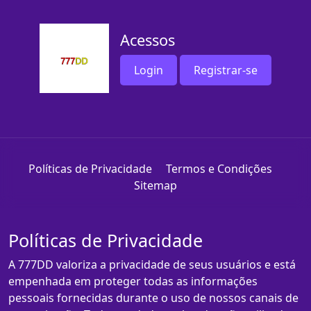
Acessos
Login
Registrar-se
Políticas de Privacidade
Termos e Condições
Sitemap
Políticas de Privacidade
A 777DD valoriza a privacidade de seus usuários e está
empenhada em proteger todas as informações
pessoais fornecidas durante o uso de nossos canais de