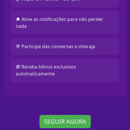
🔔 Ative as notificações para não perder
nada
💬 Participe das conversas e interaja
🎁 Receba bônus exclusivos
automaticamente
SEGUIR AGORA