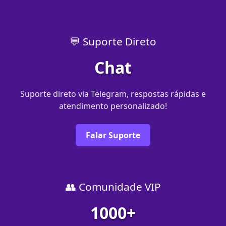
💬 Suporte Direto
Chat
Suporte direto via Telegram, respostas rápidas e
atendimento personalizado!
Falar Suporte
👥 Comunidade VIP
1000+