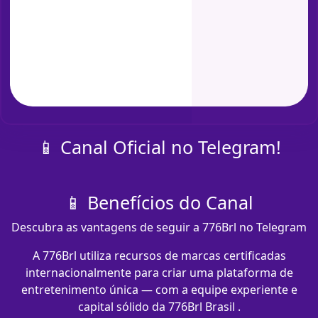
📱 Canal Oficial no Telegram!
📱 Benefícios do Canal
Descubra as vantagens de seguir a 776Brl no Telegram
A 776Brl utiliza recursos de marcas certificadas
internacionalmente para criar uma plataforma de
entretenimento única — com a equipe experiente e
capital sólido da 776Brl Brasil .