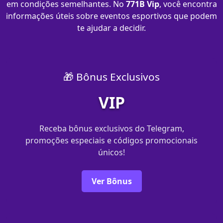
em condições semelhantes. No
771B Vip
, você encontra
informações úteis sobre eventos esportivos que podem
te ajudar a decidir.
🎁 Bônus Exclusivos
VIP
Receba bônus exclusivos do Telegram,
promoções especiais e códigos promocionais
únicos!
Ver Bônus