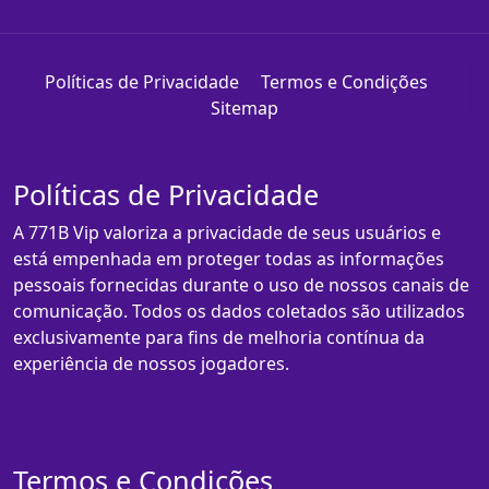
Políticas de Privacidade
Termos e Condições
Sitemap
Políticas de Privacidade
A 771B Vip valoriza a privacidade de seus usuários e
está empenhada em proteger todas as informações
pessoais fornecidas durante o uso de nossos canais de
comunicação. Todos os dados coletados são utilizados
exclusivamente para fins de melhoria contínua da
experiência de nossos jogadores.
Termos e Condições