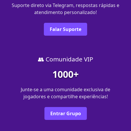
Suporte direto via Telegram, respostas rápidas e
atendimento personalizado!
Falar Suporte
👥 Comunidade VIP
1000+
Junte-se a uma comunidade exclusiva de
jogadores e compartilhe experiências!
Entrar Grupo