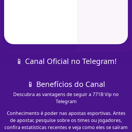
📱 Canal Oficial no Telegram!
📱 Benefícios do Canal
Descubra as vantagens de seguir a 771B Vip no
Telegram
Conhecimento é poder nas apostas esportivas. Antes
de apostar, pesquise sobre os times ou jogadores,
confira estatísticas recentes e veja como eles se saíram