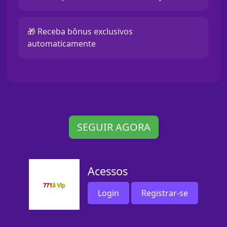
🎁 Receba bônus exclusivos
automaticamente
SEGUIR AGORA
Acessos
Login
Registrar-se