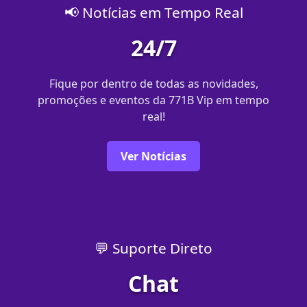
📢 Notícias em Tempo Real
24/7
Fique por dentro de todas as novidades,
promoções e eventos da 771B Vip em tempo
real!
Ver Notícias
💬 Suporte Direto
Chat