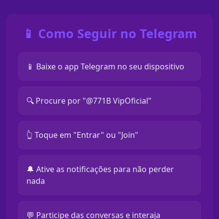
📱 Como Seguir no Telegram
📱 Baixe o app Telegram no seu dispositivo
🔍 Procure por "@771B VipOficial"
👆 Toque em "Entrar" ou "Join"
🔔 Ative as notificações para não perder
nada
💬 Participe das conversas e interaja