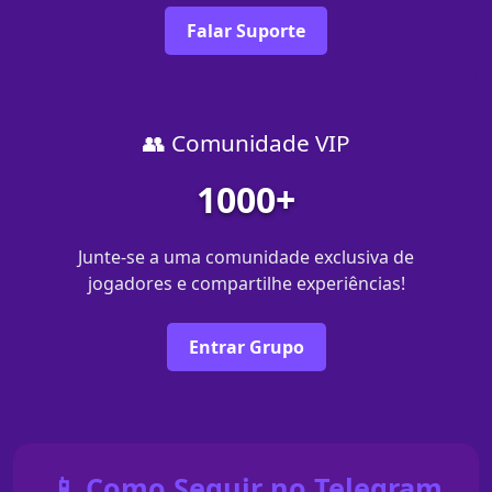
Falar Suporte
👥 Comunidade VIP
1000+
Junte-se a uma comunidade exclusiva de
jogadores e compartilhe experiências!
Entrar Grupo
📱 Como Seguir no Telegram