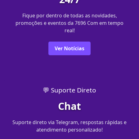
Fique por dentro de todas as novidades,
promoções e eventos da 7696 Com em tempo
real!
Ver Notícias
💬 Suporte Direto
Chat
Suporte direto via Telegram, respostas rápidas e
atendimento personalizado!