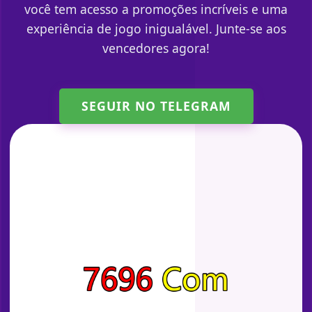
você tem acesso a promoções incríveis e uma
experiência de jogo inigualável. Junte-se aos
vencedores agora!
SEGUIR NO TELEGRAM