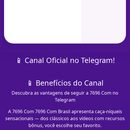
📱 Canal Oficial no Telegram!
📱 Benefícios do Canal
Descubra as vantagens de seguir a 7696 Com no
Telegram
A 7696 Com 7696 Com Brasil apresenta caça-níqueis
sensacionais — dos clássicos aos vídeos com recursos
bônus, você escolhe seu favorito.