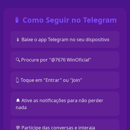
📱 Como Seguir no Telegram
📱 Baixe o app Telegram no seu dispositivo
🔍 Procure por "@7676 WinOficial"
👆 Toque em "Entrar" ou "Join"
🔔 Ative as notificações para não perder
nada
💬 Participe das conversas e interaja