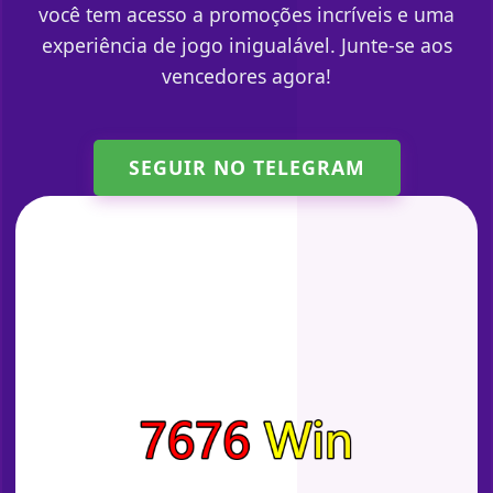
você tem acesso a promoções incríveis e uma
experiência de jogo inigualável. Junte-se aos
vencedores agora!
SEGUIR NO TELEGRAM