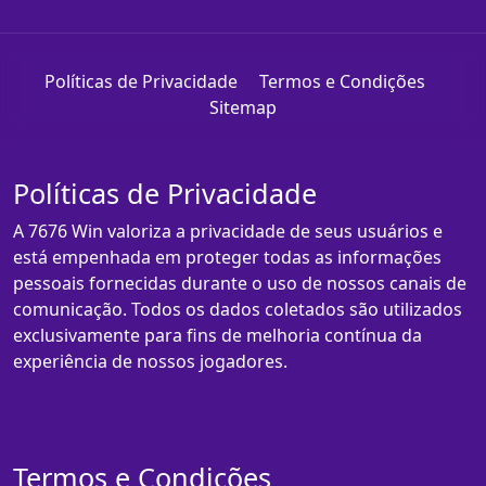
Políticas de Privacidade
Termos e Condições
Sitemap
Políticas de Privacidade
A 7676 Win valoriza a privacidade de seus usuários e
está empenhada em proteger todas as informações
pessoais fornecidas durante o uso de nossos canais de
comunicação. Todos os dados coletados são utilizados
exclusivamente para fins de melhoria contínua da
experiência de nossos jogadores.
Termos e Condições