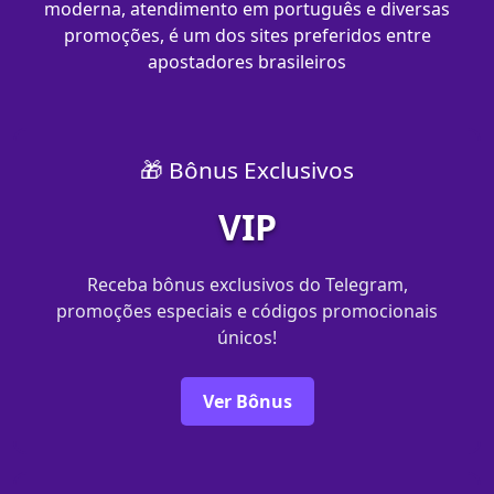
moderna, atendimento em português e diversas
promoções, é um dos sites preferidos entre
apostadores brasileiros
🎁 Bônus Exclusivos
VIP
Receba bônus exclusivos do Telegram,
promoções especiais e códigos promocionais
únicos!
Ver Bônus