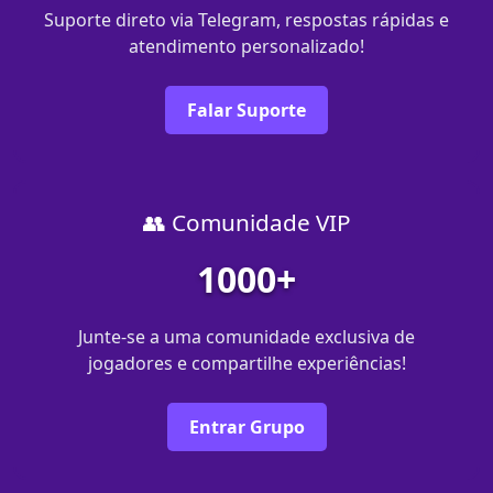
Suporte direto via Telegram, respostas rápidas e
atendimento personalizado!
Falar Suporte
👥 Comunidade VIP
1000+
Junte-se a uma comunidade exclusiva de
jogadores e compartilhe experiências!
Entrar Grupo