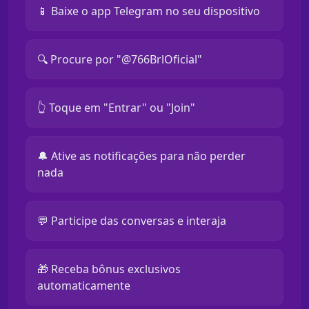
📱 Baixe o app Telegram no seu dispositivo
🔍 Procure por "@766BrlOficial"
👆 Toque em "Entrar" ou "Join"
🔔 Ative as notificações para não perder
nada
💬 Participe das conversas e interaja
🎁 Receba bônus exclusivos
automaticamente