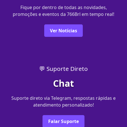
Fique por dentro de todas as novidades,
promoções e eventos da 766Brl em tempo real!
Ver Notícias
💬 Suporte Direto
Chat
Suporte direto via Telegram, respostas rápidas e
atendimento personalizado!
Falar Suporte