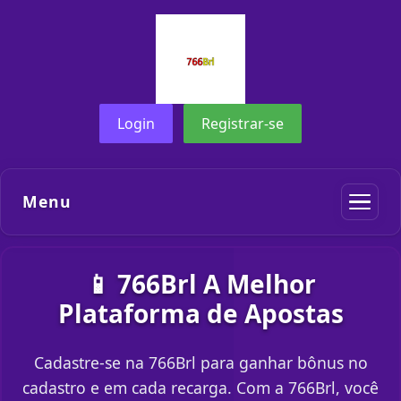
Login
Registrar-se
Menu
📱 766Brl A Melhor
Plataforma de Apostas
Cadastre-se na 766Brl para ganhar bônus no
cadastro e em cada recarga. Com a 766Brl, você