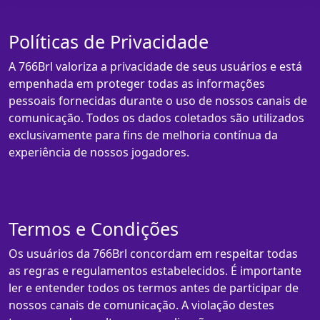
Políticas de Privacidade
A 766Brl valoriza a privacidade de seus usuários e está
empenhada em proteger todas as informações
pessoais fornecidas durante o uso de nossos canais de
comunicação. Todos os dados coletados são utilizados
exclusivamente para fins de melhoria contínua da
experiência de nossos jogadores.
Termos e Condições
Os usuários da 766Brl concordam em respeitar todas
as regras e regulamentos estabelecidos. É importante
ler e entender todos os termos antes de participar de
nossos canais de comunicação. A violação destes