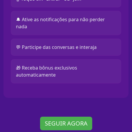
🔔 Ative as notificações para não perder
nada
💬 Participe das conversas e interaja
🎁 Receba bônus exclusivos
automaticamente
SEGUIR AGORA