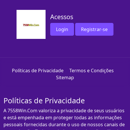
Acessos
Login
Registrar-se
Políticas de Privacidade
Termos e Condições
Sitemap
Políticas de Privacidade
A 7558Win.Com valoriza a privacidade de seus usuários
e está empenhada em proteger todas as informações
pessoais fornecidas durante o uso de nossos canais de