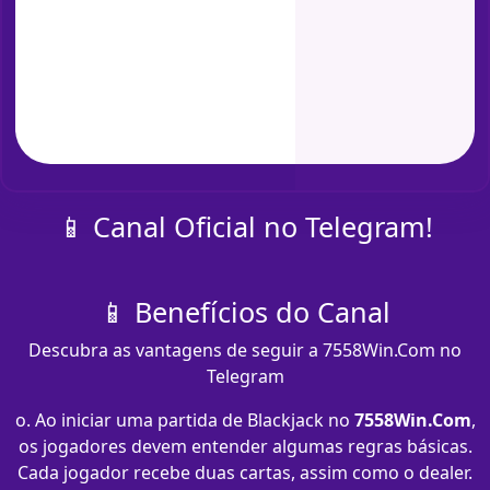
📱 Canal Oficial no Telegram!
📱 Benefícios do Canal
Descubra as vantagens de seguir a 7558Win.Com no
Telegram
o. Ao iniciar uma partida de Blackjack no
7558Win.Com
,
os jogadores devem entender algumas regras básicas.
Cada jogador recebe duas cartas, assim como o dealer.