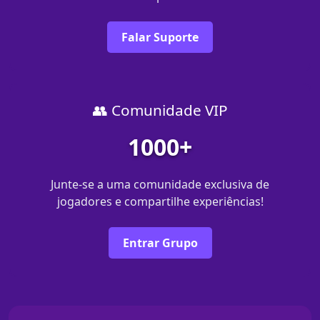
Falar Suporte
👥 Comunidade VIP
1000+
Junte-se a uma comunidade exclusiva de
jogadores e compartilhe experiências!
Entrar Grupo