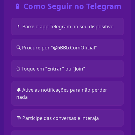
📱 Como Seguir no Telegram
📱 Baixe o app Telegram no seu dispositivo
🔍 Procure por "@6BBb.ComOficial"
👆 Toque em "Entrar" ou "Join"
🔔 Ative as notificações para não perder
nada
💬 Participe das conversas e interaja