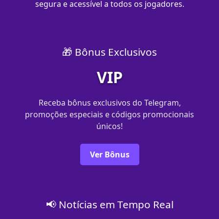
segura e acessível a todos os jogadores.
🎁 Bônus Exclusivos
VIP
Receba bônus exclusivos do Telegram,
promoções especiais e códigos promocionais
únicos!
Ver Bônus
📢 Notícias em Tempo Real