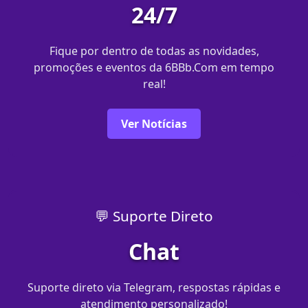
24/7
Fique por dentro de todas as novidades,
promoções e eventos da 6BBb.Com em tempo
real!
Ver Notícias
💬 Suporte Direto
Chat
Suporte direto via Telegram, respostas rápidas e
atendimento personalizado!