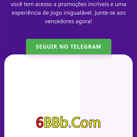
você tem acesso a promoções incríveis e uma
experiência de jogo inigualável. Junte-se aos
vencedores agora!
SEGUIR NO TELEGRAM