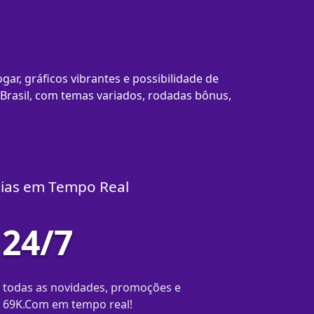
ar, gráficos vibrantes e possibilidade de
Brasil, com temas variados, rodadas bônus,
cias em Tempo Real
24/7
e todas as novidades, promoções e
 69K.Com em tempo real!