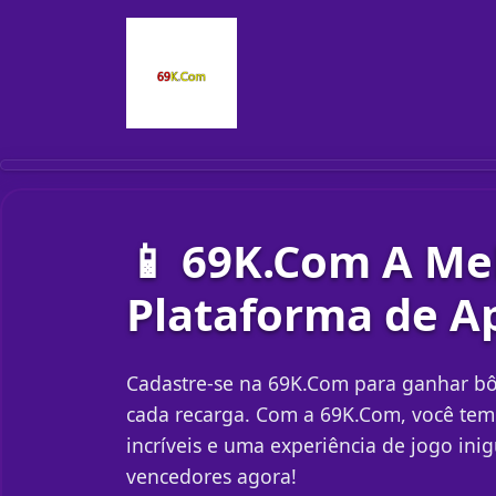
📱 69K.Com A Me
Plataforma de A
Cadastre-se na 69K.Com para ganhar b
cada recarga. Com a 69K.Com, você te
incríveis e uma experiência de jogo inig
vencedores agora!