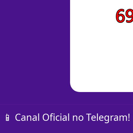
📱 Canal Oficial no Telegram!