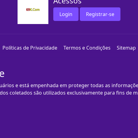
Acessos
Login
Registrar-se
Políticas de Privacidade
Termos e Condições
Sitemap
de
suários e está empenhada em proteger todas as informaçõe
os coletados são utilizados exclusivamente para fins de m