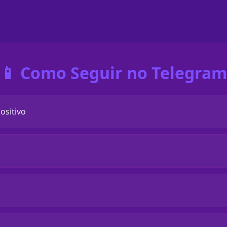
📱 Como Seguir no Telegram
ositivo