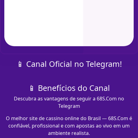
📱 Canal Oficial no Telegram!
📱 Benefícios do Canal
Descubra as vantagens de seguir a 68S.Com no
Telegram
O melhor site de cassino online do Brasil — 68S.Com é
confiável, profissional e com apostas ao vivo em um
ambiente realista.