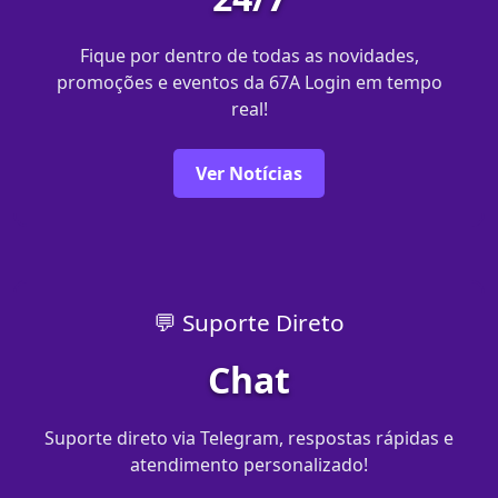
Fique por dentro de todas as novidades,
promoções e eventos da 67A Login em tempo
real!
Ver Notícias
💬 Suporte Direto
Chat
Suporte direto via Telegram, respostas rápidas e
atendimento personalizado!