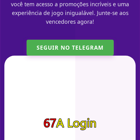
você tem acesso a promoções incríveis e uma
experiência de jogo inigualável. Junte-se aos
vencedores agora!
SEGUIR NO TELEGRAM