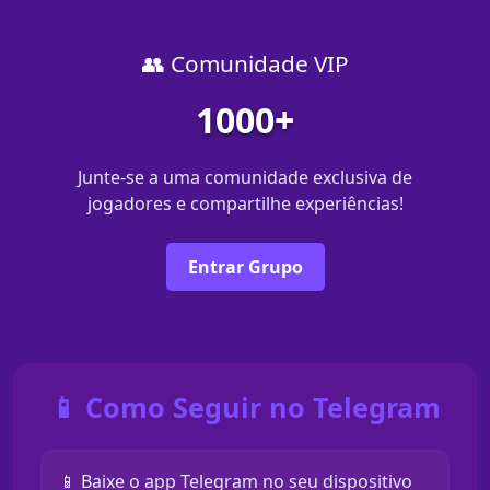
👥 Comunidade VIP
1000+
Junte-se a uma comunidade exclusiva de
jogadores e compartilhe experiências!
Entrar Grupo
📱 Como Seguir no Telegram
📱 Baixe o app Telegram no seu dispositivo