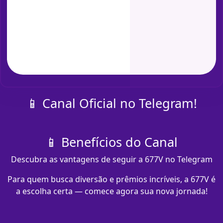
📱 Canal Oficial no Telegram!
📱 Benefícios do Canal
Descubra as vantagens de seguir a 677V no Telegram
Para quem busca diversão e prêmios incríveis, a 677V é
a escolha certa — comece agora sua nova jornada!