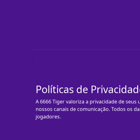
Políticas de Privacida
A 6666 Tiger valoriza a privacidade de seu
nossos canais de comunicação. Todos os dad
jogadores.