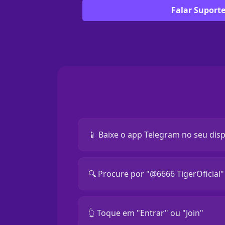
Falar Suport
📱 Baixe o app Telegram no seu disp
🔍 Procure por "@6666 TigerOficial"
👆 Toque em "Entrar" ou "Join"