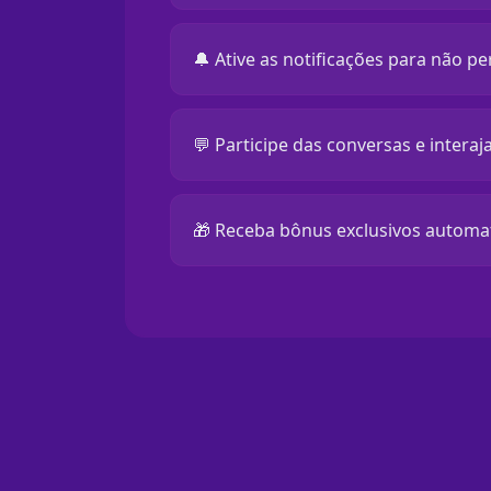
🔔 Ative as notificações para não p
💬 Participe das conversas e interaj
🎁 Receba bônus exclusivos autom