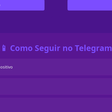
e
📱 Como Seguir no Telegram
ositivo