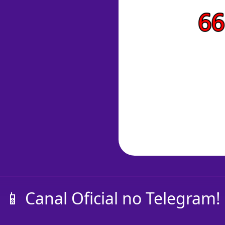
📱 Canal Oficial no Telegram!