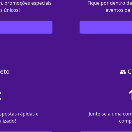
m, promoções especiais
Fique por dentro d
s únicos!
eventos da 
reto
👥 
t
espostas rápidas e
Junte-se a uma com
lizado!
compa