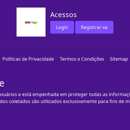
Acessos
Login
Registrar-se
Políticas de Privacidade
Termos e Condições
Sitemap
de
s usuários e está empenhada em proteger todas as informaç
os coletados são utilizados exclusivamente para fins de m