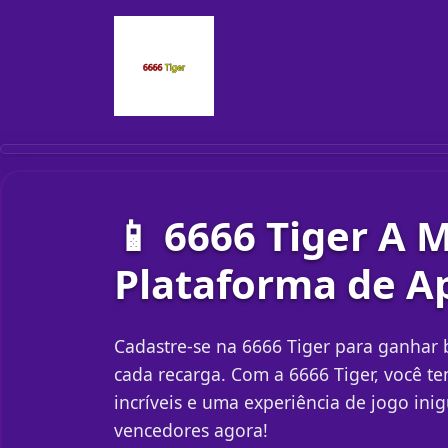
📱 6666 Tiger A 
Plataforma de A
Cadastre-se na 6666 Tiger para ganhar
cada recarga. Com a 6666 Tiger, você t
incríveis e uma experiência de jogo inig
vencedores agora!