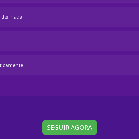
erder nada
a
aticamente
SEGUIR AGORA