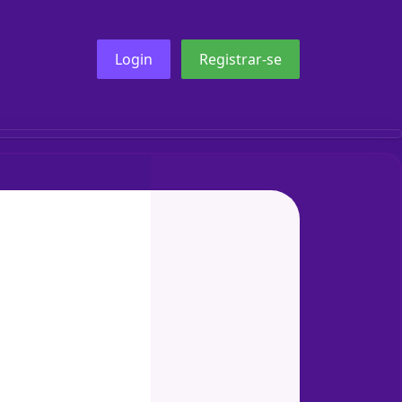
Login
Registrar-se