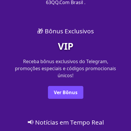
63QQ.Com Brasil .
🎁 Bônus Exclusivos
VIP
Receba bônus exclusivos do Telegram,
promoções especiais e códigos promocionais
únicos!
Ver Bônus
📢 Notícias em Tempo Real