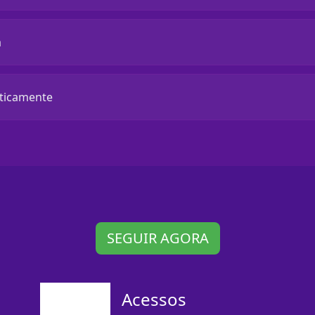
a
aticamente
SEGUIR AGORA
Acessos