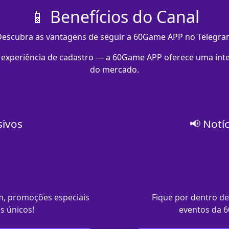
📱 Benefícios do Canal
escubra as vantagens de seguir a 60Game APP no Telegr
 experiência de cadastro — a 60Game APP oferece uma inte
do mercado.
sivos
📢 Notí
m, promoções especiais
Fique por dentro d
s únicos!
eventos da 