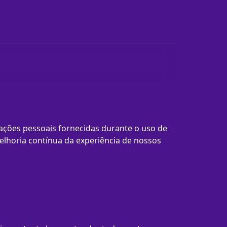
ações pessoais fornecidas durante o uso de
elhoria contínua da experiência de nossos