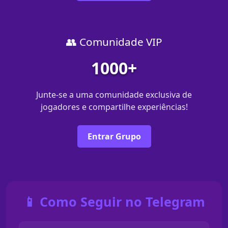
👥 Comunidade VIP
1000+
Junte-se a uma comunidade exclusiva de
jogadores e compartilhe experiências!
Entrar Grupo
📱 Como Seguir no Telegram