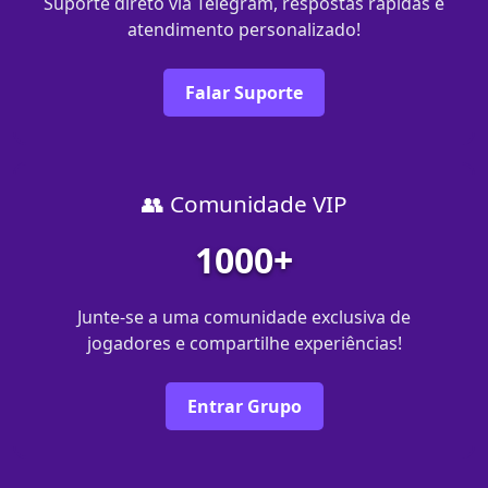
Suporte direto via Telegram, respostas rápidas e
atendimento personalizado!
Falar Suporte
👥 Comunidade VIP
1000+
Junte-se a uma comunidade exclusiva de
jogadores e compartilhe experiências!
Entrar Grupo