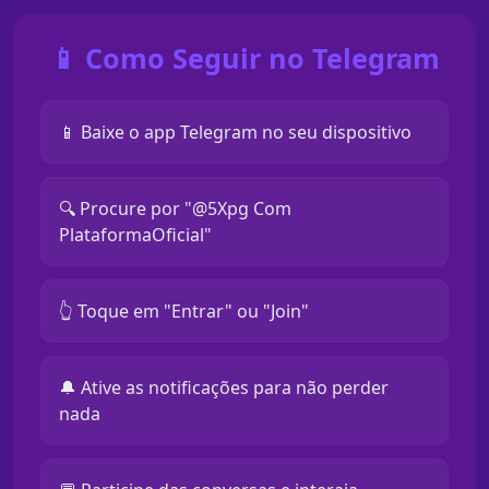
📱 Como Seguir no Telegram
📱 Baixe o app Telegram no seu dispositivo
🔍 Procure por "@5Xpg Com
PlataformaOficial"
👆 Toque em "Entrar" ou "Join"
🔔 Ative as notificações para não perder
nada