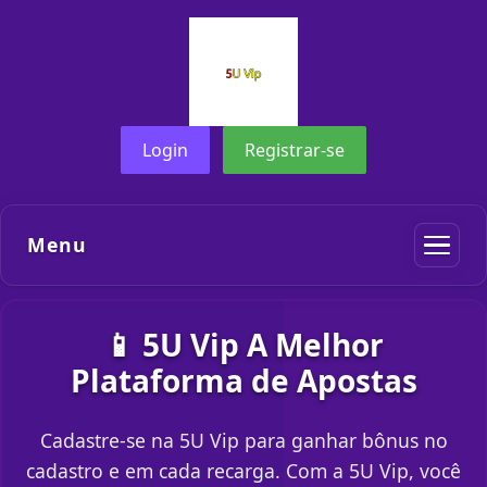
Login
Registrar-se
Menu
📱 5U Vip A Melhor
Plataforma de Apostas
Cadastre-se na 5U Vip para ganhar bônus no
cadastro e em cada recarga. Com a 5U Vip, você