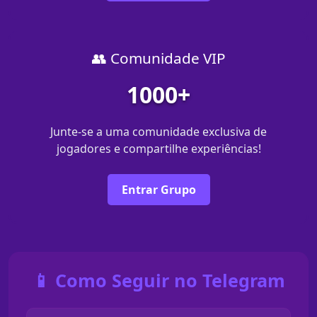
👥 Comunidade VIP
1000+
Junte-se a uma comunidade exclusiva de
jogadores e compartilhe experiências!
Entrar Grupo
📱 Como Seguir no Telegram