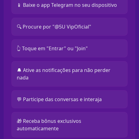
📱 Baixe o app Telegram no seu dispositivo
🔍 Procure por "@5U VipOficial"
👆 Toque em "Entrar" ou "Join"
🔔 Ative as notificações para não perder
nada
💬 Participe das conversas e interaja
🎁 Receba bônus exclusivos
automaticamente