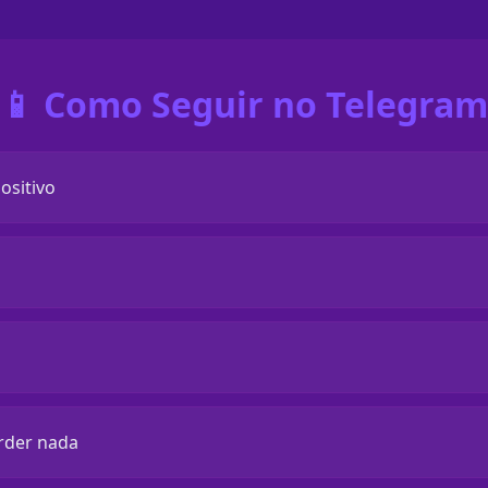
📱 Como Seguir no Telegram
ositivo
erder nada