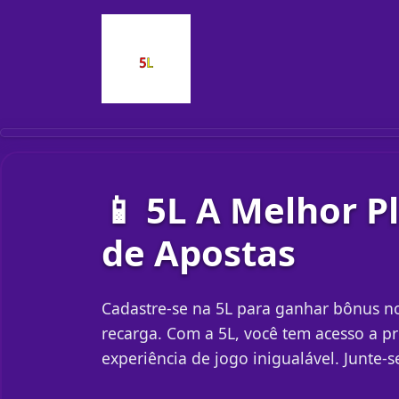
📱 5L A Melhor P
de Apostas
Cadastre-se na 5L para ganhar bônus n
recarga. Com a 5L, você tem acesso a p
experiência de jogo inigualável. Junte-