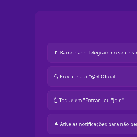
📱 Baixe o app Telegram no seu disp
🔍 Procure por "@5LOficial"
👆 Toque em "Entrar" ou "Join"
🔔 Ative as notificações para não p