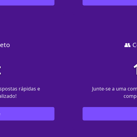
reto
👥 
t
espostas rápidas e
Junte-se a uma com
lizado!
compa
e