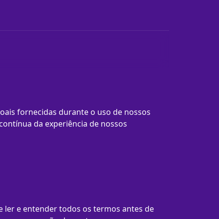
oais fornecidas durante o uso de nossos
 contínua da experiência de nossos
 ler e entender todos os termos antes de