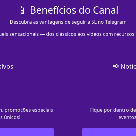
📱 Benefícios do Canal
Descubra as vantagens de seguir a 5L no Telegram
queis sensacionais — dos clássicos aos vídeos com recursos 
sivos
📢 Notí
m, promoções especiais
Fique por dentro d
s únicos!
eventos