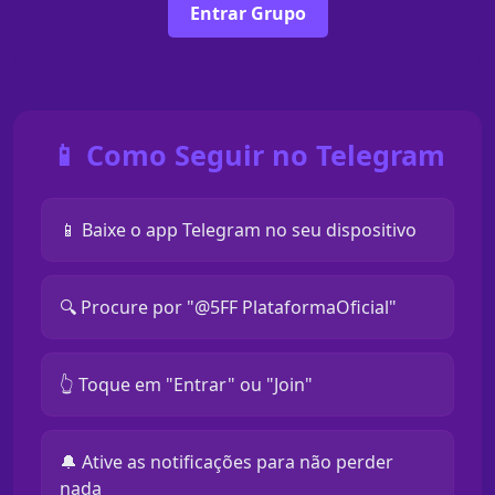
Entrar Grupo
📱 Como Seguir no Telegram
📱 Baixe o app Telegram no seu dispositivo
🔍 Procure por "@5FF PlataformaOficial"
👆 Toque em "Entrar" ou "Join"
🔔 Ative as notificações para não perder
nada