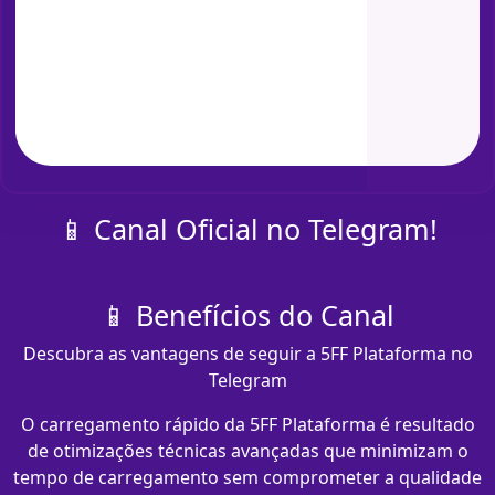
📱 Canal Oficial no Telegram!
📱 Benefícios do Canal
Descubra as vantagens de seguir a 5FF Plataforma no
Telegram
O carregamento rápido da 5FF Plataforma é resultado
de otimizações técnicas avançadas que minimizam o
tempo de carregamento sem comprometer a qualidade