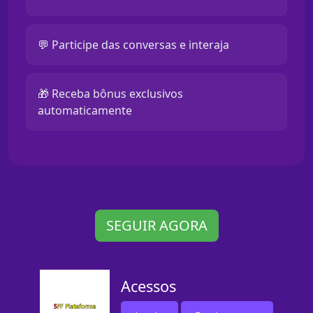
💬 Participe das conversas e interaja
🎁 Receba bônus exclusivos
automaticamente
SEGUIR AGORA
Acessos