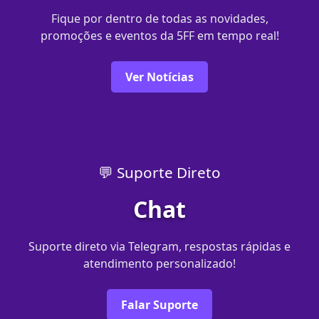
Fique por dentro de todas as novidades,
promoções e eventos da 5FF em tempo real!
Ver Notícias
💬 Suporte Direto
Chat
Suporte direto via Telegram, respostas rápidas e
atendimento personalizado!
Falar Suporte