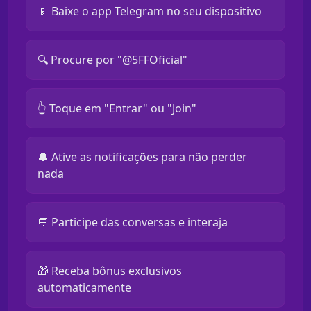
📱 Baixe o app Telegram no seu dispositivo
🔍 Procure por "@5FFOficial"
👆 Toque em "Entrar" ou "Join"
🔔 Ative as notificações para não perder
nada
💬 Participe das conversas e interaja
🎁 Receba bônus exclusivos
automaticamente