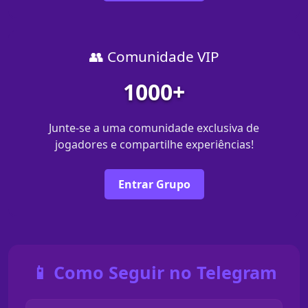
👥 Comunidade VIP
1000+
Junte-se a uma comunidade exclusiva de
jogadores e compartilhe experiências!
Entrar Grupo
📱 Como Seguir no Telegram