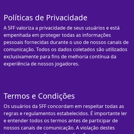
Políticas de Privacidade
A 5FF valoriza a privacidade de seus usuários e está
empenhada em proteger todas as informações
pessoais fornecidas durante o uso de nossos canais de
comunicação. Todos os dados coletados são utilizados
exclusivamente para fins de melhoria contínua da
experiência de nossos jogadores.
Termos e Condições
Os usuários da 5FF concordam em respeitar todas as
regras e regulamentos estabelecidos. É importante ler
e entender todos os termos antes de participar de
nossos canais de comunicação. A violação destes