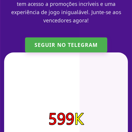
tem acesso a promoções incríveis e uma
experiência de jogo inigualável. Junte-se aos
vencedores agora!
SEGUIR NO TELEGRAM