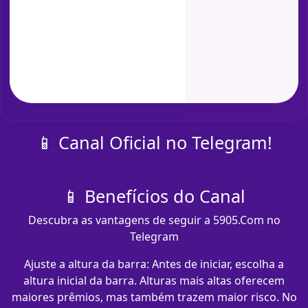
📱 Canal Oficial no Telegram!
📱 Benefícios do Canal
Descubra as vantagens de seguir a 5905.Com no
Telegram
Ajuste a altura da barra: Antes de iniciar, escolha a
altura inicial da barra. Alturas mais altas oferecem
maiores prêmios, mas também trazem maior risco. No