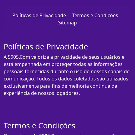
Políticas de Privacidade
Termos e Condições
Sitemap
Políticas de Privacidade
A 5905.Com valoriza a privacidade de seus usuários e
está empenhada em proteger todas as informações
pessoais fornecidas durante o uso de nossos canais de
comunicação. Todos os dados coletados são utilizados
exclusivamente para fins de melhoria contínua da
experiência de nossos jogadores.
Termos e Condições