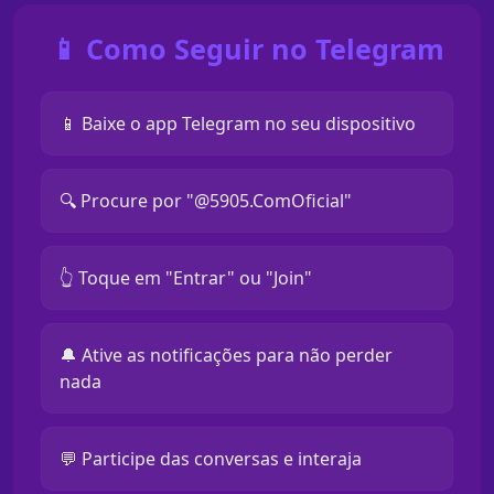
📱 Como Seguir no Telegram
📱 Baixe o app Telegram no seu dispositivo
🔍 Procure por "@5905.ComOficial"
👆 Toque em "Entrar" ou "Join"
🔔 Ative as notificações para não perder
nada
💬 Participe das conversas e interaja