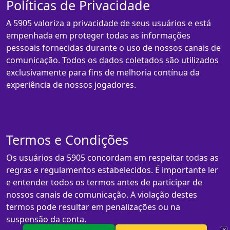
Políticas de Privacidade
A 5905 valoriza a privacidade de seus usuários e está
empenhada em proteger todas as informações
pessoais fornecidas durante o uso de nossos canais de
comunicação. Todos os dados coletados são utilizados
exclusivamente para fins de melhoria contínua da
experiência de nossos jogadores.
Termos e Condições
Os usuários da 5905 concordam em respeitar todas as
regras e regulamentos estabelecidos. É importante ler
e entender todos os termos antes de participar de
nossos canais de comunicação. A violação destes
termos pode resultar em penalizações ou na
suspensão da conta.