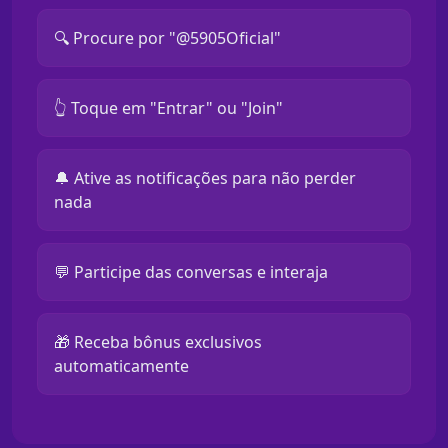
🔍 Procure por "@5905Oficial"
👆 Toque em "Entrar" ou "Join"
🔔 Ative as notificações para não perder
nada
💬 Participe das conversas e interaja
🎁 Receba bônus exclusivos
automaticamente