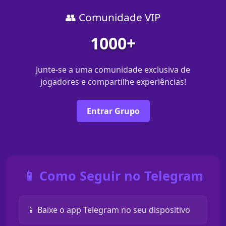
👥 Comunidade VIP
1000+
Junte-se a uma comunidade exclusiva de
jogadores e compartilhe experiências!
Entrar Grupo
📱 Como Seguir no Telegram
📱 Baixe o app Telegram no seu dispositivo