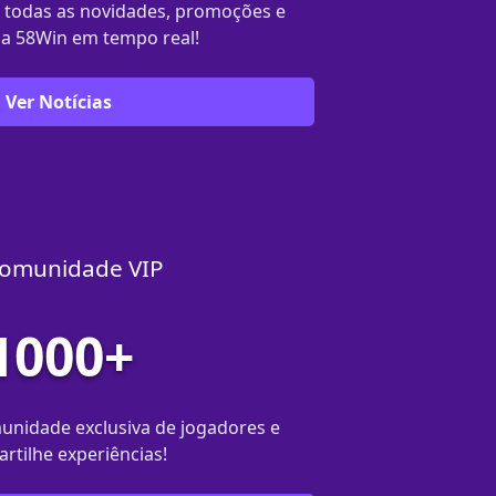
e todas as novidades, promoções e
a 58Win em tempo real!
Ver Notícias
Comunidade VIP
1000+
unidade exclusiva de jogadores e
rtilhe experiências!