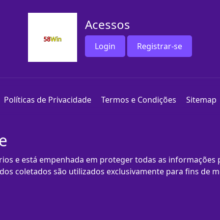
Acessos
Login
Registrar-se
Políticas de Privacidade
Termos e Condições
Sitemap
de
ários e está empenhada em proteger todas as informações 
os coletados são utilizados exclusivamente para fins de m