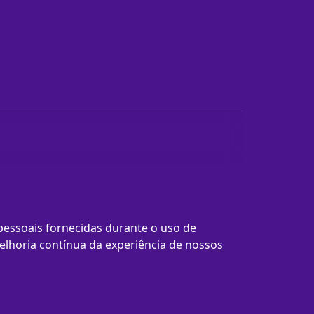
pessoais fornecidas durante o uso de
elhoria contínua da experiência de nossos