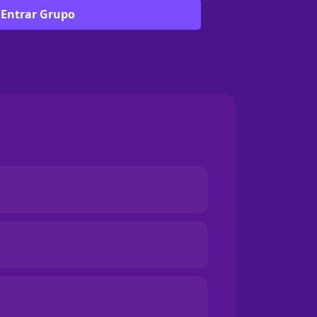
Entrar Grupo