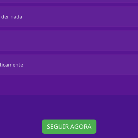
erder nada
a
aticamente
SEGUIR AGORA