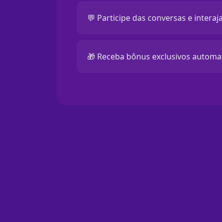
💬 Participe das conversas e interaj
🎁 Receba bônus exclusivos autom