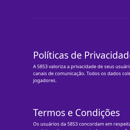
Políticas de Privacida
A 5853 valoriza a privacidade de seus usuá
canais de comunicação. Todos os dados cole
jogadores.
Termos e Condições
Os usuários da 5853 concordam em respeitar