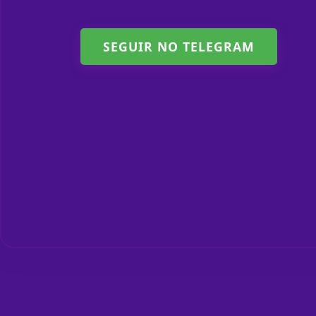
SEGUIR NO TELEGRAM