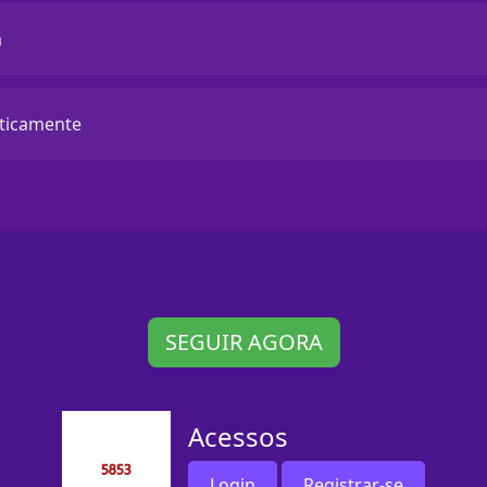
a
aticamente
SEGUIR AGORA
Acessos
Login
Registrar-se