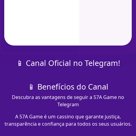
📱 Canal Oficial no Telegram!
📱 Benefícios do Canal
Descubra as vantagens de seguir a 57A Game no
Telegram
A 57A Game é um cassino que garante justiça,
transparência e confiança para todos os seus usuários.