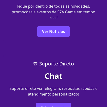
Fique por dentro de todas as novidades,
promoções e eventos da 57A Game em tempo
real!
Ver Notícias
💬 Suporte Direto
Chat
Suporte direto via Telegram, respostas rápidas e
atendimento personalizado!