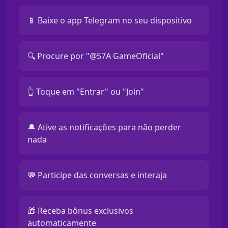
📱 Baixe o app Telegram no seu dispositivo
🔍 Procure por "@57A GameOficial"
👆 Toque em "Entrar" ou "Join"
🔔 Ative as notificações para não perder
nada
💬 Participe das conversas e interaja
🎁 Receba bônus exclusivos
automaticamente